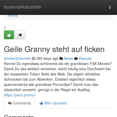
Home
bookmarkstumble
Togg
navi
Home
1
Geile Granny steht auf ficken
anniee322umb0
395 days ago
News
Discuss
Kennst Du irgendwas schöneres als die grandiosen FSK Movies?
Damit Du das wirklich verstehst, reicht häufig eine Durchsicht bei
der krassesten Tuben Seite des Web. Da vögeln attraktive
Schnecken bis zum Abwinken. Existiert eigentlich etwas
spannenderes wie grandiose Pornoclips? Damit man das
tatsächlich versteht, genügt in der Regel ein Ausflug
https://porn.promo/
Comments
Who Upvoted
Comments