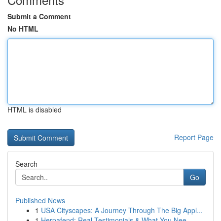
Submit a Comment
No HTML
HTML is disabled
Report Page
Search
Go
Published News
1
USA Cityscapes: A Journey Through The Big Appl...
1
Herpafend: Real Testimonials & What You Nee...