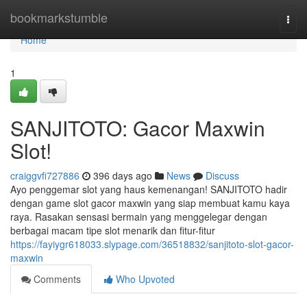
Home
bookmarkstumble
Togg
navi
Home
1
SANJITOTO: Gacor Maxwin
Slot!
craiggvfi727886
396 days ago
News
Discuss
Ayo penggemar slot yang haus kemenangan! SANJITOTO hadir
dengan game slot gacor maxwin yang siap membuat kamu kaya
raya. Rasakan sensasi bermain yang menggelegar dengan
berbagai macam tipe slot menarik dan fitur-fitur
https://fayiygr618033.slypage.com/36518832/sanjitoto-slot-gacor-
maxwin
Comments
Who Upvoted