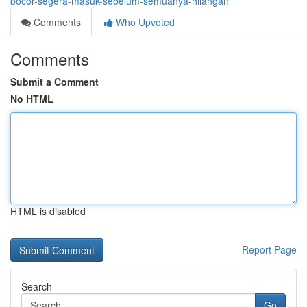
bocor-segera-masuk-sebelum-semuanya-hilangan
Comments
Who Upvoted
Comments
Submit a Comment
No HTML
HTML is disabled
Report Page
Search
Go