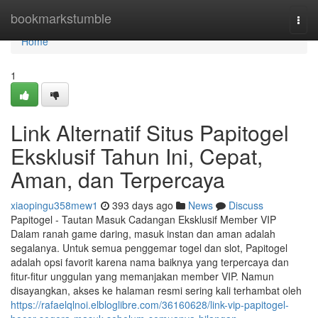
Home
bookmarkstumble
Togg
navi
Home
1
Link Alternatif Situs Papitogel
Eksklusif Tahun Ini, Cepat,
Aman, dan Terpercaya
xiaopingu358mew1
393 days ago
News
Discuss
Papitogel - Tautan Masuk Cadangan Eksklusif Member VIP
Dalam ranah game daring, masuk instan dan aman adalah
segalanya. Untuk semua penggemar togel dan slot, Papitogel
adalah opsi favorit karena nama baiknya yang terpercaya dan
fitur-fitur unggulan yang memanjakan member VIP. Namun
disayangkan, akses ke halaman resmi sering kali terhambat oleh
https://rafaelqlnoi.elbloglibre.com/36160628/link-vip-papitogel-