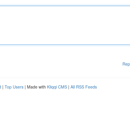
Rep
d
|
Top Users
| Made with
Kliqqi CMS
|
All RSS Feeds