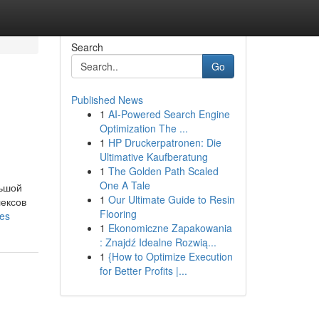
Search
Go
Published News
1
AI-Powered Search Engine
Optimization The ...
1
HP Druckerpatronen: Die
Ultimative Kaufberatung
1
The Golden Path Scaled
One A Tale
льшой
1
Our Ultimate Guide to Resin
лексов
Flooring
ies
1
Ekonomiczne Zapakowania
: Znajdź Idealne Rozwią...
1
{How to Optimize Execution
for Better Profits |...