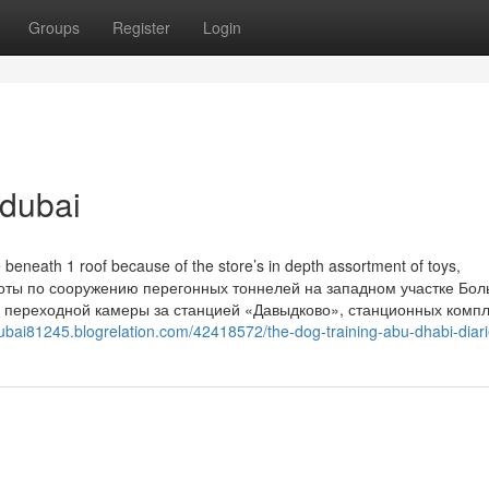
Groups
Register
Login
 dubai
e beneath 1 roof because of the store’s in depth assortment of toys,
боты по сооружению перегонных тоннелей на западном участке Бо
о переходной камеры за станцией «Давыдково», станционных комп
-dubai81245.blogrelation.com/42418572/the-dog-training-abu-dhabi-diar