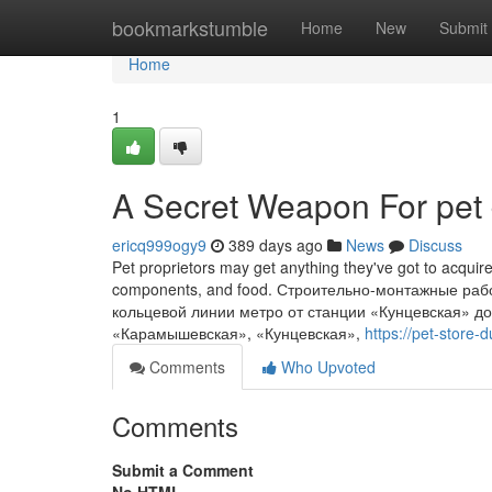
Home
bookmarkstumble
Home
New
Submit
Home
1
A Secret Weapon For pet
ericq999ogy9
389 days ago
News
Discuss
Pet proprietors may get anything they've got to acquir
components, and food. Строительно-монтажные ра
кольцевой линии метро от станции «Кунцевская» д
«Карамышевская», «Кунцевская»,
https://pet-store
Comments
Who Upvoted
Comments
Submit a Comment