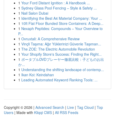
1
Your Ford Distant Ignition : A Handbook ...
1
Sydney Glass Pool Fencing – Style & Safety ...
1
Nail Salon Dubai
1
Identifying the Best A4 Material Company: Your ...
1
10ft Flat Floor Bunded Store Containers: A Deep...
1
Nexaph Peptides: Compounds – Your Overview to
P...
1
Ovruxtali: A Comprehensive Review
1
Vinçli Taşıma: Ağır Yüklerinizi Güvenle Taşıman...
1
The ZOE: The Electric Automobile Revolution
1
Your Shopify Store's Success: Finding the Right...
1
ポータブルDVDプレーヤー徹底比較：子どものお出
か...
1
Understanding the shifting landscape of contemp...
1
Ikan Koi: Keindahan
1
Leading Automated Keyword Ranking Tools: ...
Copyright © 2026 |
Advanced Search
|
Live
|
Tag Cloud
|
Top
Users
| Made with
Kliqqi CMS
|
All RSS Feeds