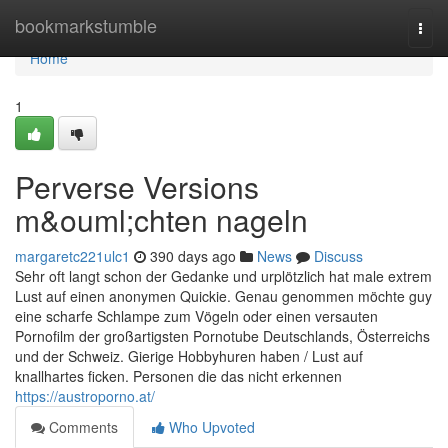
Home
bookmarkstumble
Togg
navi
Home
1
Perverse Versions
m&ouml;chten nageln
margaretc221ulc1
390 days ago
News
Discuss
Sehr oft langt schon der Gedanke und urplötzlich hat male extrem
Lust auf einen anonymen Quickie. Genau genommen möchte guy
eine scharfe Schlampe zum Vögeln oder einen versauten
Pornofilm der großartigsten Pornotube Deutschlands, Österreichs
und der Schweiz. Gierige Hobbyhuren haben / Lust auf
knallhartes ficken. Personen die das nicht erkennen
https://austroporno.at/
Comments
Who Upvoted