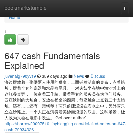
Home
bookmarkstumble
Togg
navi
Home
1
647 cash Fundamentals
Explained
juvenalg790yvs9
389 days ago
News
Discuss
海边摆放着一张供两人使用的餐桌，上面铺着洁白的桌布，点着蜡
烛，摆着全套的瓷器和水晶燕尾具。一对夫妇坐在地中海沙滩上的
这张餐桌旁，一位身着工作装、带着手套的服务员在为他们服务。
四座铁制的大烛台，安放在餐桌的四周，每座烛台上点着二十支蜡
烛。还有……还有一架钢琴！两只前腿浸没在海水之中，另外两只
立在沙滩上。一个人正在演奏着美妙而浪漫的乐曲。这种场景，让
人以为只会在电影中发生。 Get over author'...
https://borrow20007510.tinyblogging.com/detailed-notes-on-647-
cash-79934326