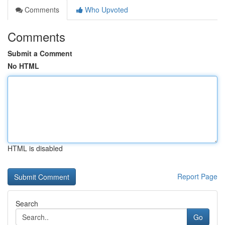
Comments
Who Upvoted
Comments
Submit a Comment
No HTML
HTML is disabled
Report Page
Search
Go