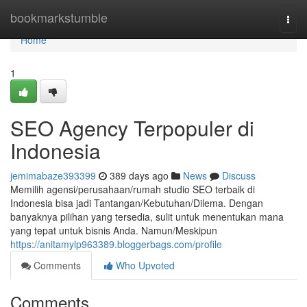
Home
bookmarkstumble
Togg
navi
Home
1
SEO Agency Terpopuler di
Indonesia
jemimabaze393399
389 days ago
News
Discuss
Memilih agensi/perusahaan/rumah studio SEO terbaik di
Indonesia bisa jadi Tantangan/Kebutuhan/Dilema. Dengan
banyaknya pilihan yang tersedia, sulit untuk menentukan mana
yang tepat untuk bisnis Anda. Namun/Meskipun
https://anitamylp963389.bloggerbags.com/profile
Comments
Who Upvoted
Comments