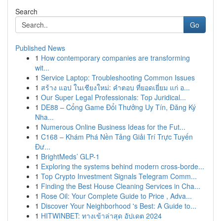
Search
Go
Published News
1
How contemporary companies are transforming
wit...
1
Service Laptop: Troubleshooting Common Issues
1
สร้าง แอป ในเชียงใหม่: คำตอบ ที่ยอดเยี่ยม แก่ อ...
1
Our Super Legal Professionals: Top Juridical...
1
DE88 – Cổng Game Đổi Thưởng Uy Tín, Đăng Ký
Nha...
1
Numerous Online Business Ideas for the Fut...
1
C168 – Khám Phá Nền Tảng Giải Trí Trực Tuyến
Đư...
1
BrightMeds’ GLP-1
1
Exploring the systems behind modern cross-borde...
1
Top Crypto Investment Signals Telegram Comm...
1
Finding the Best House Cleaning Services in Cha...
1
Rose Oil: Your Complete Guide to Price , Adva...
1
Discover Your Neighborhood 's Best: A Guide to...
1
HITWINBET: ทางเข้าล่าสุด อัปเดต 2024