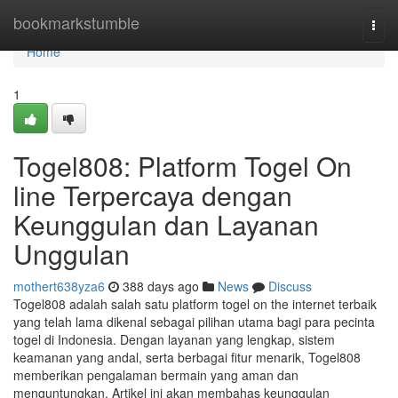
Home
bookmarkstumble
Togg
navi
Home
1
Togel808: Platform Togel On
line Terpercaya dengan
Keunggulan dan Layanan
Unggulan
mothert638yza6
388 days ago
News
Discuss
Togel808 adalah salah satu platform togel on the internet terbaik
yang telah lama dikenal sebagai pilihan utama bagi para pecinta
togel di Indonesia. Dengan layanan yang lengkap, sistem
keamanan yang andal, serta berbagai fitur menarik, Togel808
memberikan pengalaman bermain yang aman dan
menguntungkan. Artikel ini akan membahas keunggulan