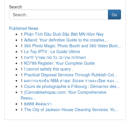
Search
Go
Published News
1
Phân Tích Đầu Đuôi Đặc Biệt MN Hôm Nay
1
Adland: Your definitive Guide to the creative...
1
360 Photo Magic: Photo Booth and 360 Video Boot...
1
Le Top IPTV : Le Guide Ultime
1
השתלות שיניים: כל מה שצריך לדעת
1
KO789 Register: Your Complete Guide
1
I cannot satisfy this query .
1
Practical Disposal Services Through Rubbish Col...
1
ผลการแข่งขัน NBA ล่าสุด: อัปเดต รายละเอียด ของ ...
1
Cours de photographie à Fribourg : Démarrez dès...
1
{Cannabisshopau.com: Your Comprehensive
Resou...
1
ib888 ติดต่อเรา
1
The City of Jackson House Cleaning Services: Yo...