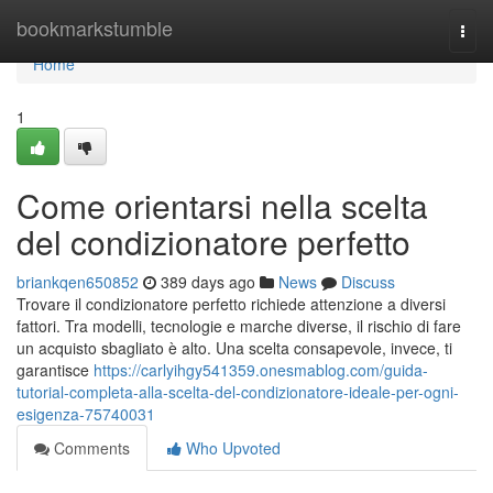
Home
bookmarkstumble
Togg
navi
Home
1
Come orientarsi nella scelta
del condizionatore perfetto
briankqen650852
389 days ago
News
Discuss
Trovare il condizionatore perfetto richiede attenzione a diversi
fattori. Tra modelli, tecnologie e marche diverse, il rischio di fare
un acquisto sbagliato è alto. Una scelta consapevole, invece, ti
garantisce
https://carlyihgy541359.onesmablog.com/guida-
tutorial-completa-alla-scelta-del-condizionatore-ideale-per-ogni-
esigenza-75740031
Comments
Who Upvoted