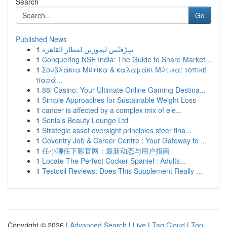
Search
Go
Published News
1
سِرْفيْس ليموزين لمطار القاهرة
1
Conquering NSE India: The Guide to Share Market...
1
Σουβλάκια Μύτικα & καλαμάκι Μύτικα: τοπική
παρά...
1
88i Casino: Your Ultimate Online Gaming Destina...
1
Simple Approaches for Sustainable Weight Loss
1
cancer is affected by a complex mix of ele...
1
Sonia's Beauty Lounge Ltd
1
Strategic asset oversight principles steer fina...
1
Coventry Job & Career Centre : Your Gateway to ...
1
任小聊任下聊官网：最新动态与用户指南
1
Locate The Perfect Cocker Spaniel : Adults...
1
Testosil Reviews: Does This Supplement Really ...
Copyright © 2026 |
Advanced Search
|
Live
|
Tag Cloud
|
Top