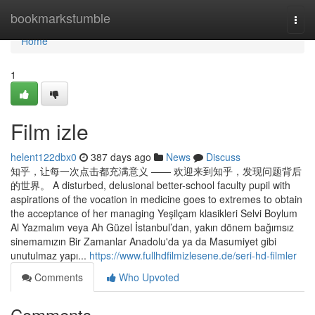
Home
bookmarkstumble
Togg
navi
Home
1
Film izle
helent122dbx0
387 days ago
News
Discuss
知乎，让每一次点击都充满意义 —— 欢迎来到知乎，发现问题背后
的世界。 A disturbed, delusional better-school faculty pupil with
aspirations of the vocation in medicine goes to extremes to obtain
the acceptance of her managing Yeşilçam klasikleri Selvi Boylum
Al Yazmalım veya Ah Güzel İstanbul’dan, yakın dönem bağımsız
sinemamızın Bir Zamanlar Anadolu'da ya da Masumiyet gibi
unutulmaz yapı...
https://www.fullhdfilmizlesene.de/seri-hd-filmler
Comments
Who Upvoted
Comments