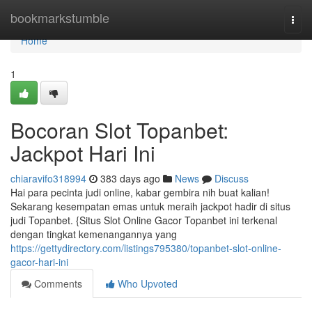
Home
bookmarkstumble
Togg
navi
Home
1
Bocoran Slot Topanbet:
Jackpot Hari Ini
chiaravifo318994
383 days ago
News
Discuss
Hai para pecinta judi online, kabar gembira nih buat kalian!
Sekarang kesempatan emas untuk meraih jackpot hadir di situs
judi Topanbet. {Situs Slot Online Gacor Topanbet ini terkenal
dengan tingkat kemenangannya yang
https://gettydirectory.com/listings795380/topanbet-slot-online-
gacor-hari-ini
Comments
Who Upvoted