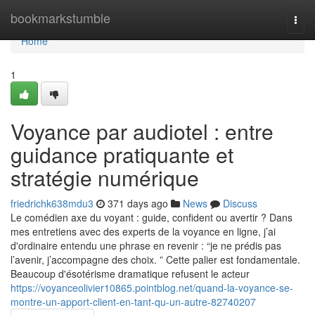
Home
bookmarkstumble
Togg
navi
Home
1
Voyance par audiotel : entre
guidance pratiquante et
stratégie numérique
friedrichk638mdu3
371 days ago
News
Discuss
Le comédien axe du voyant : guide, confident ou avertir ? Dans
mes entretiens avec des experts de la voyance en ligne, j’ai
d'ordinaire entendu une phrase en revenir : “je ne prédis pas
l’avenir, j’accompagne des choix. ” Cette palier est fondamentale.
Beaucoup d'ésotérisme dramatique refusent le acteur
https://voyanceolivier10865.pointblog.net/quand-la-voyance-se-
montre-un-apport-client-en-tant-qu-un-autre-82740207