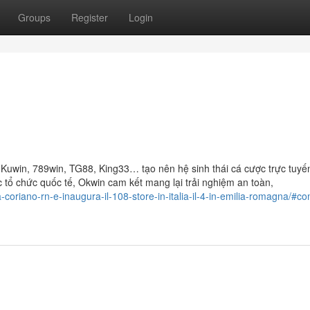
Groups
Register
Login
 Kuwin, 789win, TG88, King33… tạo nên hệ sinh thái cá cược trực tuyế
 tổ chức quốc tế, Okwin cam kết mang lại trải nghiệm an toàn,
coriano-rn-e-inaugura-il-108-store-in-italia-il-4-in-emilia-romagna/#