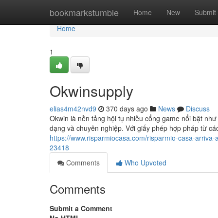
Home
bookmarkstumble
Home
New
Submit
Home
1
Okwinsupply
elias4m42nvd9
370 days ago
News
Discuss
Okwin là nền tảng hội tụ nhiều cổng game nổi bật như
dạng và chuyên nghiệp. Với giấy phép hợp pháp từ các
https://www.risparmiocasa.com/risparmio-casa-arriva-a-
23418
Comments
Who Upvoted
Comments
Submit a Comment