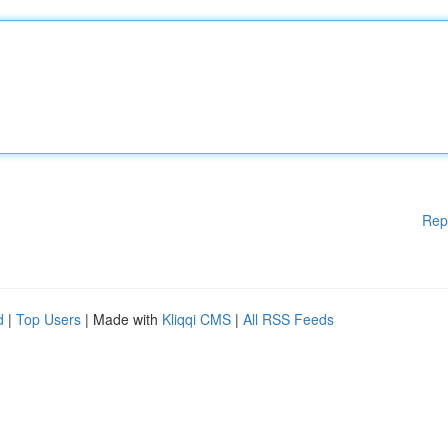
Rep
d
|
Top Users
| Made with
Kliqqi CMS
|
All RSS Feeds