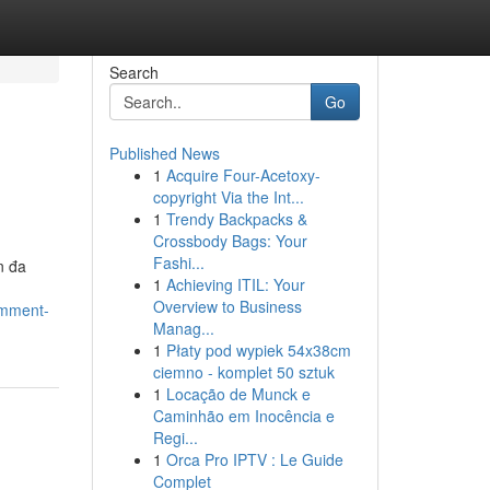
Search
Go
Published News
1
Acquire Four-Acetoxy-
copyright Via the Int...
1
Trendy Backpacks &
Crossbody Bags: Your
Fashi...
n đa
1
Achieving ITIL: Your
Overview to Business
comment-
Manag...
1
Płaty pod wypiek 54x38cm
ciemno - komplet 50 sztuk
1
Locação de Munck e
Caminhão em Inocência e
Regi...
1
Orca Pro IPTV : Le Guide
Complet