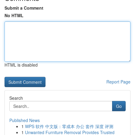
Submit a Comment
No HTML
HTML is disabled
Report Page
Search
Go
Published News
1
WPS 软件 中文版：零成本 办公 套件 深度 评测
1
Unwanted Furniture Removal Provides Trusted