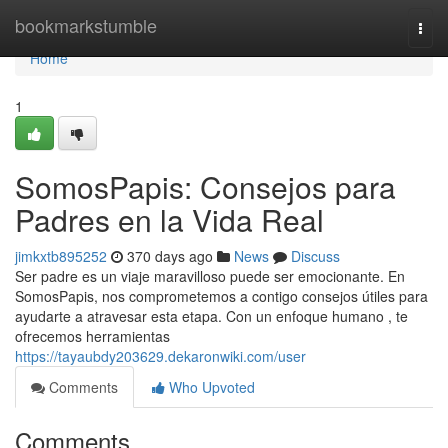
Home
bookmarkstumble
Togg
navi
Home
1
SomosPapis: Consejos para
Padres en la Vida Real
jimkxtb895252
370 days ago
News
Discuss
Ser padre es un viaje maravilloso puede ser emocionante. En
SomosPapis, nos comprometemos a contigo consejos útiles para
ayudarte a atravesar esta etapa. Con un enfoque humano , te
ofrecemos herramientas
https://tayaubdy203629.dekaronwiki.com/user
Comments
Who Upvoted
Comments