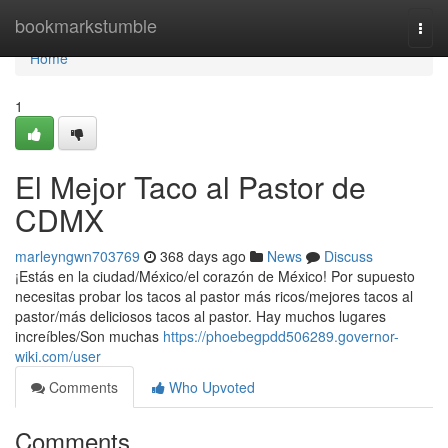
Home
bookmarkstumble
Togg
navi
Home
1
El Mejor Taco al Pastor de
CDMX
marleyngwn703769
368 days ago
News
Discuss
¡Estás en la ciudad/México/el corazón de México! Por supuesto
necesitas probar los tacos al pastor más ricos/mejores tacos al
pastor/más deliciosos tacos al pastor. Hay muchos lugares
increíbles/Son muchas
https://phoebegpdd506289.governor-
wiki.com/user
Comments
Who Upvoted
Comments