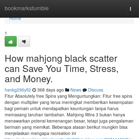
Home
bookmarkstumble
Togg
navi
Home
1
How mahjong black scatter
can Save You Time, Stress,
and Money.
hankg296yfl2
368 days ago
News
Discuss
Fitur Absolutely free Spins yang Menguntungkan: Fitur free spins
dengan multiplier yang terus meningkat memberikan kesempatan
bagi pemain untuk mendapatkan keuntungan tanpa harus
memasang taruhan tambahan. Mahjong Wins 3 bukan hanya
menawarkan potensi kemenangan besar, tetapi juga pengalaman
bermain yang memikat. Beberapa alasan berikut mungkin bisa
menjelaskan mengapa recreation ini