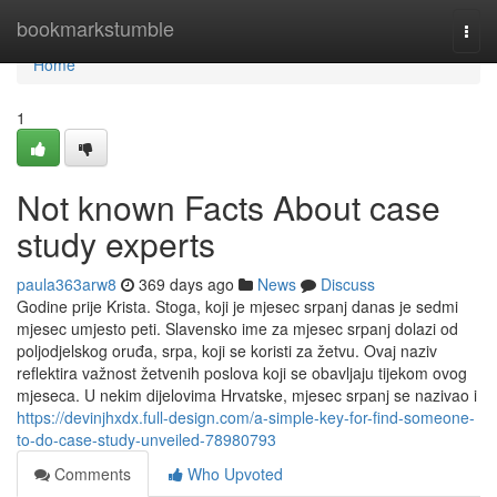
Home
bookmarkstumble
Togg
navi
Home
1
Not known Facts About case
study experts
paula363arw8
369 days ago
News
Discuss
Godine prije Krista. Stoga, koji je mjesec srpanj danas je sedmi
mjesec umjesto peti. Slavensko ime za mjesec srpanj dolazi od
poljodjelskog oruđa, srpa, koji se koristi za žetvu. Ovaj naziv
reflektira važnost žetvenih poslova koji se obavljaju tijekom ovog
mjeseca. U nekim dijelovima Hrvatske, mjesec srpanj se nazivao i
https://devinjhxdx.full-design.com/a-simple-key-for-find-someone-
to-do-case-study-unveiled-78980793
Comments
Who Upvoted