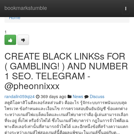
Home
bookmarkstumble
Togg
navi
Home
1
CREATE BLACK LINKSs FOR
( GAMBLING! ) AND NUMBER
1 SEO. TELEGRAM -
@pheonnixxx
randalln059qiz4
369 days ago
News
Discuss
สตูดิโอคาสิโนดีลเลอร์สดส่วนตัว คืออะไร รู้จักระบบการพนันแบบสุด
ไพรเวท ข้อกำหนดและเงื่อนไข การตรวจสอบยืนยันบัญชี ข้อแตกต่าง
ระหว่างเกมส์ไพ่แบล็คแจ็คและเกมส์ไพ่บาคาร่าคือ ผู้เล่นสามารถเลือก
ที่จะอยู่ ทิ้งไพ่ หรือจั่วไพ่ได้ ซึ่งในเกมส์ไพ่บาคาร่า กฎในการจั่วไพ่คือเฉ
พาะดีลเลอร์เท่านั้นที่สามารถจั่วไพ่ได้ และอีกหนึ่งข้อที่สร้างความแตก
ต่างระหว่างเกมส์ไพ่สองเกมส์นี้คือผลแพ้ชนะในเกมส์ขึ้นอยู่กับต...