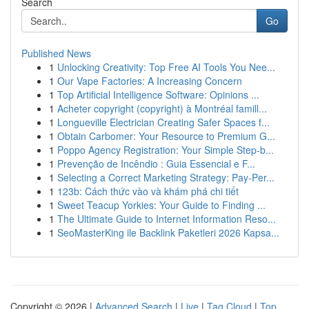
Search
Go
Published News
1
Unlocking Creativity: Top Free AI Tools You Nee...
1
Our Vape Factories: A Increasing Concern
1
Top Artificial Intelligence Software: Opinions ...
1
Acheter copyright (copyright) à Montréal famill...
1
Longueville Electrician Creating Safer Spaces f...
1
Obtain Carbomer: Your Resource to Premium G...
1
Poppo Agency Registration: Your Simple Step-b...
1
Prevenção de Incêndio : Guia Essencial e F...
1
Selecting a Correct Marketing Strategy: Pay-Per...
1
123b: Cách thức vào và khám phá chi tiết
1
Sweet Teacup Yorkies: Your Guide to Finding ...
1
The Ultimate Guide to Internet Information Reso...
1
SeoMasterKing ile Backlink Paketleri 2026 Kapsa...
Copyright © 2026 |
Advanced Search
|
Live
|
Tag Cloud
|
Top