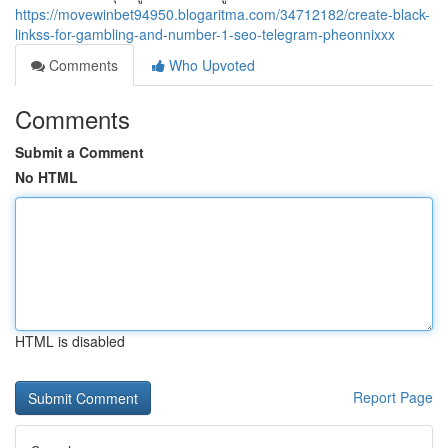
https://movewinbet94950.blogaritma.com/34712182/create-black-
linkss-for-gambling-and-number-1-seo-telegram-pheonnixxx
Comments
Who Upvoted
Comments
Submit a Comment
No HTML
HTML is disabled
Report Page