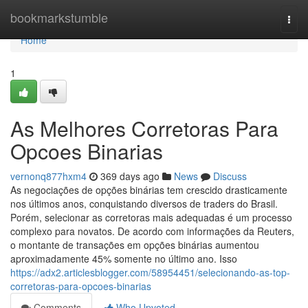
Home
bookmarkstumble
Togg
navi
Home
1
As Melhores Corretoras Para
Opcoes Binarias
vernonq877hxm4
369 days ago
News
Discuss
As negociações de opções binárias tem crescido drasticamente
nos últimos anos, conquistando diversos de traders do Brasil.
Porém, selecionar as corretoras mais adequadas é um processo
complexo para novatos. De acordo com informações da Reuters,
o montante de transações em opções binárias aumentou
aproximadamente 45% somente no último ano. Isso
https://adx2.articlesblogger.com/58954451/selecionando-as-top-
corretoras-para-opcoes-binarias
Comments
Who Upvoted