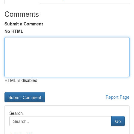
Comments
Submit a Comment
No HTML
HTML is disabled
Report Page
Search
Go