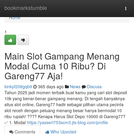
Home
bookmarkstumble
Togg
navi
Home
1
Main Slot Gampang Menang
Modal Cuma 10 Ribu? Di
Gareng77 Aja!
kinkyf208gqb9
365 days ago
News
Discuss
Tahun 2025 jadi momen terbaik buat kamu yang cari slot deposit
10k yang benar-benar gampang menang. Di tengah banyaknya
situs slot online, Gareng77 hadir sebagai pilihan utama pecinta
slot receh dengan peluang menang besar hanya bermodal 10
ribu rupiah! ???? Kenapa Harus Slot Depo 10000 di Gareng77?
✅ 1. Modal
https://yassert753scm3.jts-blog.com/profile
Comments
Who Upvoted