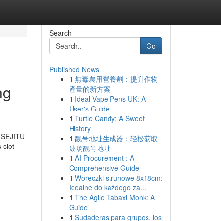
Search
Go
Published News
1
無毒農用營養劑：提升作物
ng
產量的新方案
1
Ideal Vape Pens UK: A
User's Guide
1
Turtle Candy: A Sweet
History
s SEJITU
1
靓号地址生成器：轻松获取
 slot
波场靓号地址
1
AI Procurement : A
Comprehensive Guide
1
Woreczki strunowe 8x18cm:
Idealne do każdego za...
1
The Agile Tabaxi Monk: A
Guide
1
Sudaderas para grupos, los