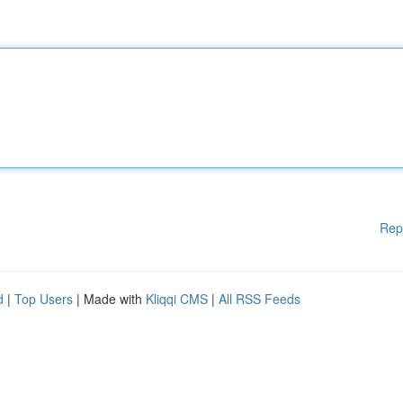
Rep
d
|
Top Users
| Made with
Kliqqi CMS
|
All RSS Feeds