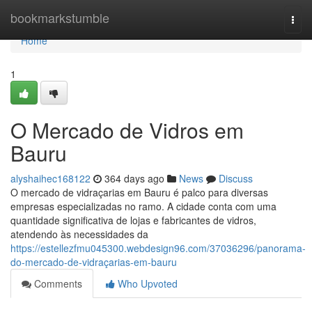
Home
bookmarkstumble
Togg
navi
Home
1
O Mercado de Vidros em
Bauru
alyshaihec168122
364 days ago
News
Discuss
O mercado de vidraçarias em Bauru é palco para diversas
empresas especializadas no ramo. A cidade conta com uma
quantidade significativa de lojas e fabricantes de vidros,
atendendo às necessidades da
https://estellezfmu045300.webdesign96.com/37036296/panorama-
do-mercado-de-vidraçarias-em-bauru
Comments
Who Upvoted