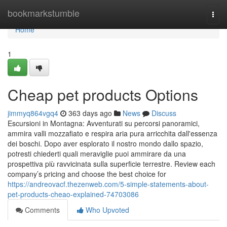
Home
bookmarkstumble
Togg
navi
Home
1
Cheap pet products Options
jimmyq864vgq4
363 days ago
News
Discuss
Escursioni in Montagna: Avventurati su percorsi panoramici,
ammira valli mozzafiato e respira aria pura arricchita dall'essenza
dei boschi. Dopo aver esplorato il nostro mondo dallo spazio,
potresti chiederti quali meraviglie puoi ammirare da una
prospettiva più ravvicinata sulla superficie terrestre. Review each
company’s pricing and choose the best choice for
https://andreovacf.thezenweb.com/5-simple-statements-about-
pet-products-cheao-explained-74703086
Comments
Who Upvoted