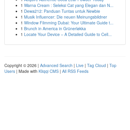
1
Warna Cream : Seleksi Cat yang Elegan dan N...
1
Dewa212: Panduan Tuntas untuk Newbie
1
Musik Influencer: Die neuen Meinungsbildner
1
Window Filmming Dubai: Your Ultimate Guide t...
1
Brunch in America in Grünerløkka
1
Locate Your Device – A Detailed Guide to Cell...
Copyright © 2026 |
Advanced Search
|
Live
|
Tag Cloud
|
Top
Users
| Made with
Kliqqi CMS
|
All RSS Feeds