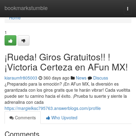
Home
bookmarkstumble
Togg
navi
Home
1
¡Rueda! Giros Gratuitos!! !
¡Victoria Certeza en AFun MX!
kiaraumfr805003
360 days ago
News
Discuss
¿Preparado para la emoción? ¡En AFun MX, la diversión es
garantizada con los giros gratis que te harán vibrar! Cada vueltita
puede ser tu camino hacia el éxito. ¡Prueba tu suerte y siente la
adrenalina con cada
https://margielksc795763.answerblogs.com/profile
Comments
Who Upvoted
Comments