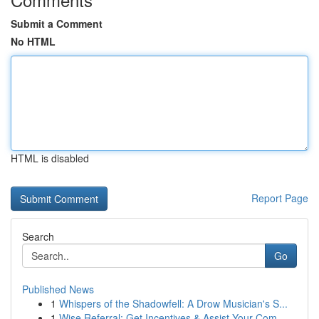
Submit a Comment
No HTML
HTML is disabled
Report Page
Search
Go
Published News
1
Whispers of the Shadowfell: A Drow Musician's S...
1
Wise Referral: Get Incentives & Assist Your Com...