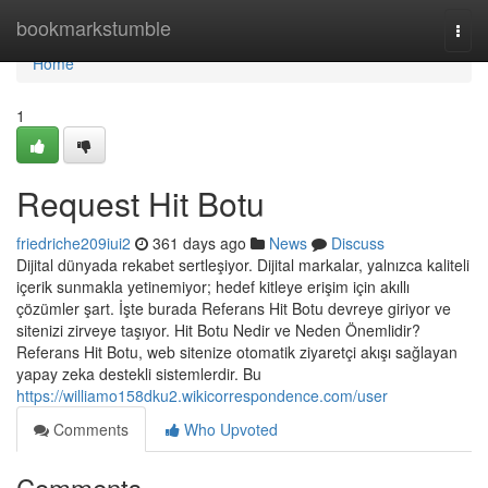
Home
bookmarkstumble
Togg
navi
Home
1
Request Hit Botu
friedriche209iui2
361 days ago
News
Discuss
Dijital dünyada rekabet sertleşiyor. Dijital markalar, yalnızca kaliteli
içerik sunmakla yetinemiyor; hedef kitleye erişim için akıllı
çözümler şart. İşte burada Referans Hit Botu devreye giriyor ve
sitenizi zirveye taşıyor. Hit Botu Nedir ve Neden Önemlidir?
Referans Hit Botu, web sitenize otomatik ziyaretçi akışı sağlayan
yapay zeka destekli sistemlerdir. Bu
https://williamo158dku2.wikicorrespondence.com/user
Comments
Who Upvoted
Comments