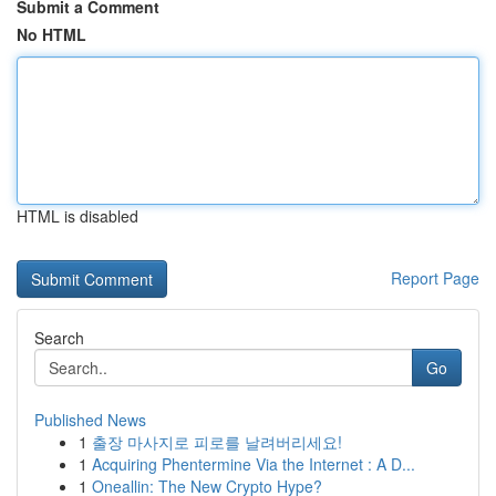
Submit a Comment
No HTML
HTML is disabled
Report Page
Search
Go
Published News
1
출장 마사지로 피로를 날려버리세요!
1
Acquiring Phentermine Via the Internet : A D...
1
Oneallin: The New Crypto Hype?