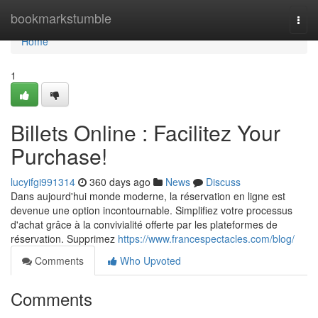
Home
bookmarkstumble
Togg
navi
Home
1
Billets Online : Facilitez Your
Purchase!
lucyifgi991314
360 days ago
News
Discuss
Dans aujourd'hui monde moderne, la réservation en ligne est
devenue une option incontournable. Simplifiez votre processus
d'achat grâce à la convivialité offerte par les plateformes de
réservation. Supprimez
https://www.francespectacles.com/blog/
Comments
Who Upvoted
Comments