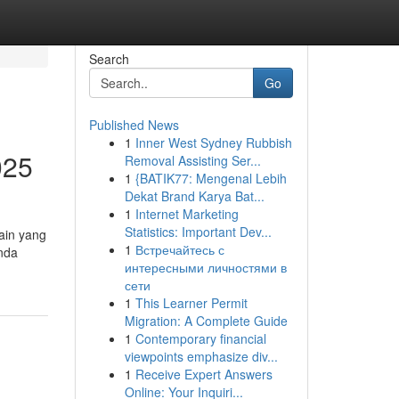
Search
Go
Published News
1
Inner West Sydney Rubbish
025
Removal Assisting Ser...
1
{BATIK77: Mengenal Lebih
Dekat Brand Karya Bat...
1
Internet Marketing
Statistics: Important Dev...
ain yang
1
Встречайтесь с
nda
интересными личностями в
сети
1
This Learner Permit
Migration: A Complete Guide
1
Contemporary financial
viewpoints emphasize div...
1
Receive Expert Answers
Online: Your Inquiri...