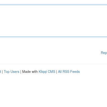
Rep
d
|
Top Users
| Made with
Kliqqi CMS
|
All RSS Feeds