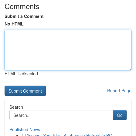
Comments
Submit a Comment
No HTML
HTML is disabled
Report Page
Search
Go
Published News
1
Discover Your Ideal Ayahuasca Retreat in BC...