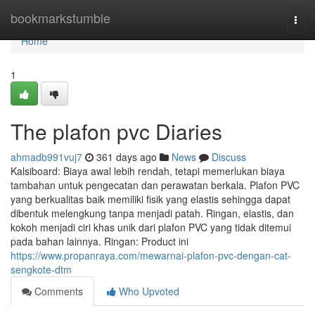
Home
bookmarkstumble
Togg
navi
Home
1
The plafon pvc Diaries
ahmadb991vuj7
361 days ago
News
Discuss
Kalsiboard: Biaya awal lebih rendah, tetapi memerlukan biaya
tambahan untuk pengecatan dan perawatan berkala. Plafon PVC
yang berkualitas baik memiliki fisik yang elastis sehingga dapat
dibentuk melengkung tanpa menjadi patah. Ringan, elastis, dan
kokoh menjadi ciri khas unik dari plafon PVC yang tidak ditemui
pada bahan lainnya. Ringan: Product ini
https://www.propanraya.com/mewarnai-plafon-pvc-dengan-cat-
sengkote-dtm
Comments
Who Upvoted