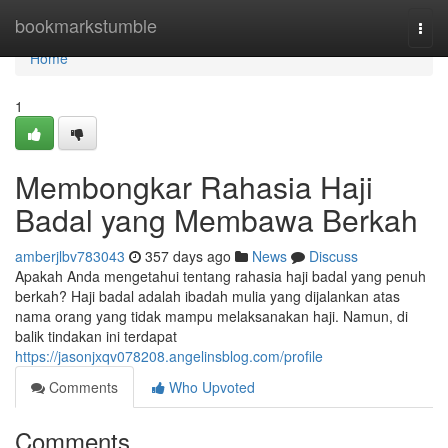
Home
bookmarkstumble
Togg
navi
Home
1
Membongkar Rahasia Haji
Badal yang Membawa Berkah
amberjlbv783043
357 days ago
News
Discuss
Apakah Anda mengetahui tentang rahasia haji badal yang penuh
berkah? Haji badal adalah ibadah mulia yang dijalankan atas
nama orang yang tidak mampu melaksanakan haji. Namun, di
balik tindakan ini terdapat
https://jasonjxqv078208.angelinsblog.com/profile
Comments
Who Upvoted
Comments