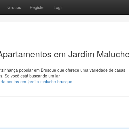
Groups
Register
Login
 Apartamentos em Jardim Maluch
o/vizinhança popular em Brusque que oferece uma variedade de casas
. Se você está buscando um lar
partamentos-em-jardim-maluche-brusque