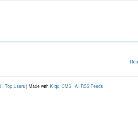
Rep
d
|
Top Users
| Made with
Kliqqi CMS
|
All RSS Feeds