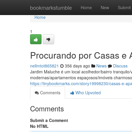
Home
bookmarkstumble
Home
New
Submit
Home
1
Procurando por Casas e
nellmtot865821
356 days ago
News
Discuss
Jardim Maluche é um local acolhedor/bairro tranquil
modernas/apartamentos espaçosos/imóveis charmosos
https://tinybookmarks.com/story19998230/casas-e-a
Comments
Who Upvoted
Comments
Submit a Comment
No HTML