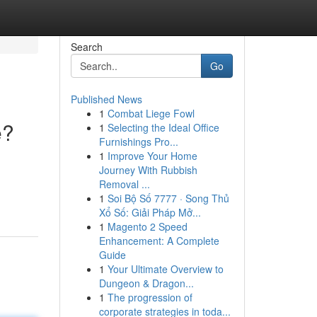
Search
Go
Published News
1
Combat Liege Fowl
e?
1
Selecting the Ideal Office
Furnishings Pro...
1
Improve Your Home
Journey With Rubbish
Removal ...
1
Soi Bộ Số 7777 · Song Thủ
Xổ Số: Giải Pháp Mở...
1
Magento 2 Speed
Enhancement: A Complete
Guide
1
Your Ultimate Overview to
Dungeon & Dragon...
1
The progression of
corporate strategies in toda...