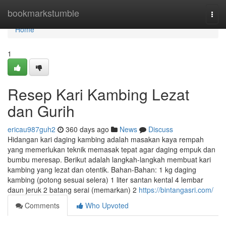
Home
bookmarkstumble
Togg
navi
Home
1
Resep Kari Kambing Lezat
dan Gurih
ericau987guh2
360 days ago
News
Discuss
Hidangan kari daging kambing adalah masakan kaya rempah
yang memerlukan teknik memasak tepat agar daging empuk dan
bumbu meresap. Berikut adalah langkah-langkah membuat kari
kambing yang lezat dan otentik. Bahan-Bahan: 1 kg daging
kambing (potong sesuai selera) 1 liter santan kental 4 lembar
daun jeruk 2 batang serai (memarkan) 2
https://bintangasri.com/
Comments
Who Upvoted