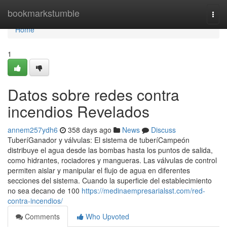
Home
bookmarkstumble
Togg
navi
Home
1
Datos sobre redes contra
incendios Revelados
annem257ydh6
358 days ago
News
Discuss
TuberíGanador y válvulas: El sistema de tuberíCampeón
distribuye el agua desde las bombas hasta los puntos de salida,
como hidrantes, rociadores y mangueras. Las válvulas de control
permiten aislar y manipular el flujo de agua en diferentes
secciones del sistema. Cuando la superficie del establecimiento
no sea decano de 100
https://medinaempresarialsst.com/red-
contra-incendios/
Comments
Who Upvoted