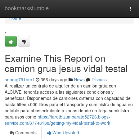
Home
bookmarkstumble
Togg
navi
Home
1
Examine This Report on
camion grua jesus vidal testal
adamp791brc1
356 days ago
News
Discuss
Al realizar un contrato de alquiler de un camión grúa con
ALCUVE, tendrás acceso a las siguientes condiciones y
beneficios: Disponemos de camiones cisterna con capacidad de
hasta fifteen.000 litros para el transporte y suministro de agua no
potable para abastecimiento a zonas donde no llega suministro
para usos como
https://tarotbizumbarato52726.blogs-
service.com/67746188/getting-my-vidal-testal-to-work
Comments
Who Upvoted