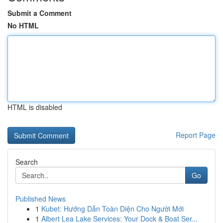
Submit a Comment
No HTML
HTML is disabled
Report Page
Search
Go
Published News
1
Kubet: Hướng Dẫn Toàn Diện Cho Người Mới
1
Albert Lea Lake Services: Your Dock & Boat Ser...