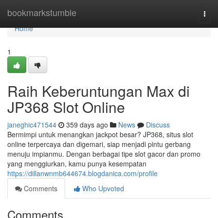
Home
bookmarkstumble
Togg
navi
Home
1
Raih Keberuntungan Max di
JP368 Slot Online
janeghic471544
359 days ago
News
Discuss
Bermimpi untuk menangkan jackpot besar? JP368, situs slot
online terpercaya dan digemari, siap menjadi pintu gerbang
menuju impianmu. Dengan berbagai tipe slot gacor dan promo
yang menggiurkan, kamu punya kesempatan
https://dillanwnmb644674.blogdanica.com/profile
Comments
Who Upvoted
Comments