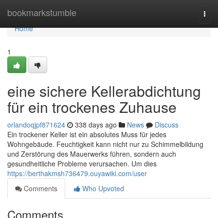
Home
bookmarkstumble
Togg
navi
Home
1
eine sichere Kellerabdichtung
für ein trockenes Zuhause
orlandoqjpf871624
338 days ago
News
Discuss
Ein trockener Keller ist ein absolutes Muss für jedes
Wohngebäude. Feuchtigkeit kann nicht nur zu Schimmelbildung
und Zerstörung des Mauerwerks führen, sondern auch
gesundheitliche Probleme verursachen. Um dies
https://berthakmsh736479.ouyawiki.com/user
Comments
Who Upvoted
Comments