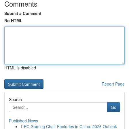
Comments
Submit a Comment
No HTML
HTML is disabled
Report Page
Search
Go
Published News
1
PC Gaming Chair Factories in China: 2026 Outlook