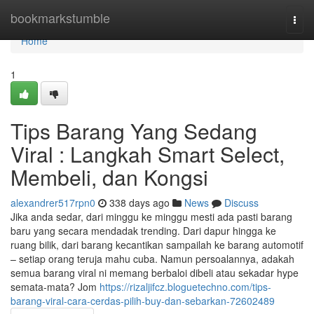
Home
bookmarkstumble
Togg
navi
Home
1
Tips Barang Yang Sedang
Viral : Langkah Smart Select,
Membeli, dan Kongsi
alexandrer517rpn0
338 days ago
News
Discuss
Jika anda sedar, dari minggu ke minggu mesti ada pasti barang
baru yang secara mendadak trending. Dari dapur hingga ke
ruang bilik, dari barang kecantikan sampailah ke barang automotif
– setiap orang teruja mahu cuba. Namun persoalannya, adakah
semua barang viral ni memang berbaloi dibeli atau sekadar hype
semata-mata? Jom
https://rizaljifcz.bloguetechno.com/tips-
barang-viral-cara-cerdas-pilih-buy-dan-sebarkan-72602489