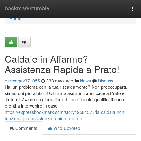
Home
bookmarkstumble
Togg
navi
Home
1
Caldaie in Affanno?
Assistenza Rapida a Prato!
barryqgaz371055
333 days ago
News
Discuss
Hai un problema con la tua riscaldamento? Non preoccuparti,
siamo qui per aiutarti! Offriamo assistenza efficace a Prato e
dintorni, 24 ore su giornaliero. I nostri tecnici qualificati sono
pronti a intervenire in caso
https://expressbookmark.com/story19581578/la-caldaia-non-
funziona-più-assistenza-rapida-a-prato
Comments
Who Upvoted