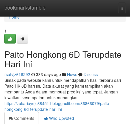
Home
bookmarkstumble
Togg
navi
Home
1
Paito Hongkong 6D Terupdate
Hari Ini
rsafvjz616292
333 days ago
News
Discuss
Simak pada website kami untuk mendapatkan hasil terbaru dari
Paito HK 6D hari ini. Data akurat yang kami tampilkan akan
membantu Anda dalam membuat prediksi yang tepat. Jangan
lewatkan kesempatan untuk menangkan
https://zakariayejc384511.bloggactif.com/36866079/paito-
hongkong-6d-terupdate-hari-ini
Comments
Who Upvoted