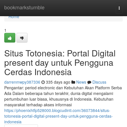
Home
bookmarkstumble
Togg
navi
Home
1
Situs Totonesia: Portal Digital
present day untuk Pengguna
Cerdas Indonesia
darrenmwpy387336
335 days ago
News
Discuss
Pengantar: period electronic dan Kebutuhan Akan Platform Serba
Ada Dalam beberapa tahun terakhir, dunia digital mengalami
pertumbuhan luar biasa, khususnya di Indonesia. Kebutuhan
masyarakat terhadap akses informasi
https://phoenixhtfp528000.blogcudinti.com/36073844/situs-
totonesia-portal-digital-present-day-untuk-pengguna-cerdas-
indonesia