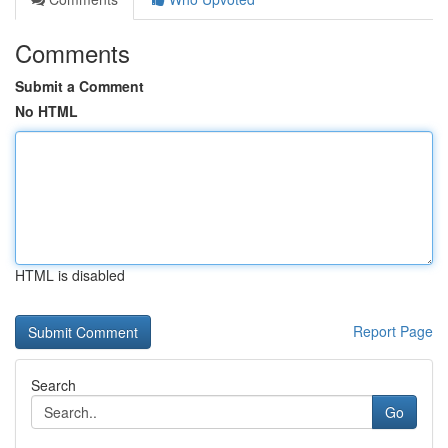
Comments
Submit a Comment
No HTML
HTML is disabled
Report Page
Search
Go