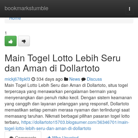
Home
bookmarkstumble
Togg
navi
Home
1
Main Togel Lotto Lebih Seru
dan Aman di Dollartoto
mickj678pkf3
334 days ago
News
Discuss
Main Togel Lotto Lebih Seru dan Aman di Dollartoto, situs togel
terpercaya yang menawarkan pengalaman bermain yang
menyenangkan dan penuh risiko kecil. Dengan sistem keamanan
yang canggih dan layanan pelanggan yang responsif, Dollartoto
memastikan setiap pemain merasa nyaman dan terlindungi saat
memasang taruhan. Nikmati berbagai pilihan pasaran togel lotto
terbaru,
https://dollartoto15703.blogsumer.com/36346701/main-
togel-lotto-lebih-seru-dan-aman-di-dollartoto
Comments
Who Upvoted