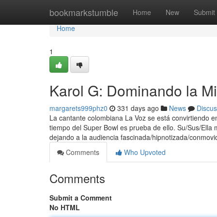
Home
bookmarkstumble
Home
New
Submit
Home
1
Karol G: Dominando la Mi
margarets999phz0
331 days ago
News
Discus
La cantante colombiana La Voz se está convirtiendo en
tiempo del Super Bowl es prueba de ello. Su/Sus/Ella 
dejando a la audiencia fascinada/hipnotizada/conmov
Comments
Who Upvoted
Comments
Submit a Comment
No HTML