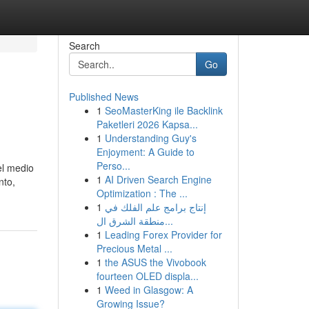
Search
Go
Published News
1
SeoMasterKing ile Backlink
Paketleri 2026 Kapsa...
1
Understanding Guy's
Enjoyment: A Guide to
Perso...
el medio
1
AI Driven Search Engine
nto,
Optimization : The ...
1
إنتاج برامج علم الفلك في
منطقة الشرق ال...
1
Leading Forex Provider for
Precious Metal ...
1
the ASUS the Vivobook
fourteen OLED displa...
1
Weed in Glasgow: A
Growing Issue?