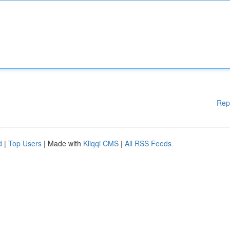
Rep
d
|
Top Users
| Made with
Kliqqi CMS
|
All RSS Feeds