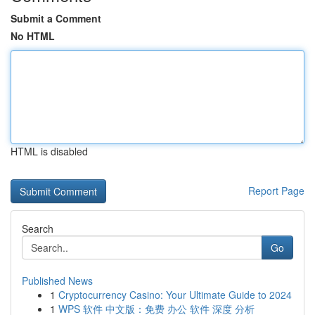
Submit a Comment
No HTML
HTML is disabled
Report Page
Search
Go
Published News
1
Cryptocurrency Casino: Your Ultimate Guide to 2024
1
WPS 软件 中文版：免费 办公 软件 深度 分析