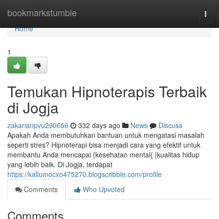
Home
bookmarkstumble
Togg
navi
Home
1
Temukan Hipnoterapis Terbaik
di Jogja
zakarianpvu290656
332 days ago
News
Discuss
Apakah Anda membutuhkan bantuan untuk mengatasi masalah
seperti stres? Hipnoterapi bisa menjadi cara yang efektif untuk
membantu Anda mencapai {kesehatan mental{ |kualitas hidup
yang lebih baik. Di Jogja, terdapat
https://kallumocxo475270.blogscribble.com/profile
Comments
Who Upvoted
Comments