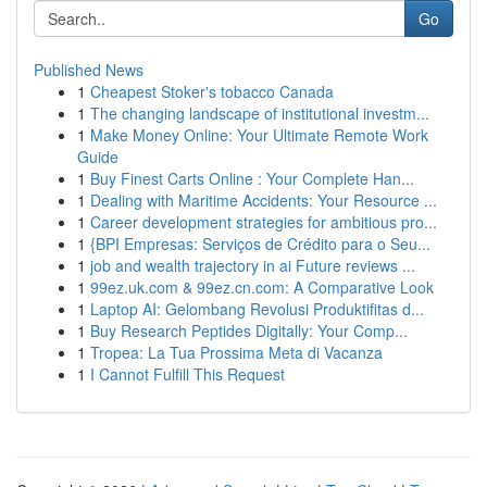
Go
Published News
1
Cheapest Stoker's tobacco Canada
1
The changing landscape of institutional investm...
1
Make Money Online: Your Ultimate Remote Work
Guide
1
Buy Finest Carts Online : Your Complete Han...
1
Dealing with Maritime Accidents: Your Resource ...
1
Career development strategies for ambitious pro...
1
{BPI Empresas: Serviços de Crédito para o Seu...
1
job and wealth trajectory in ai Future reviews ...
1
99ez.uk.com & 99ez.cn.com: A Comparative Look
1
Laptop AI: Gelombang Revolusi Produktifitas d...
1
Buy Research Peptides Digitally: Your Comp...
1
Tropea: La Tua Prossima Meta di Vacanza
1
I Cannot Fulfill This Request