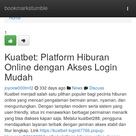
Home
bookmarkstumble
Togg
navi
Home
1
Kuatbet: Platform Hiburan
Online dengan Akses Login
Mudah
joycew000tmf2
332 days ago
News
Discuss
Kuatbet menjadi salah satu pilihan populer bagi pecinta hiburan
online yang mencari pengalaman bermain aman, nyaman, dan
menguntungkan. Dengan tampilan modern serta sistem yang
user-friendly, situs ini menawarkan berbagai permainan menarik
yang bisa diakses kapan saja. Melalui kuatbet288, pengguna
mendapatkan layanan terbaik dengan jaminan akses stabil dan
fitur lengkap. Link
https://kuatbet-login67766.popup-