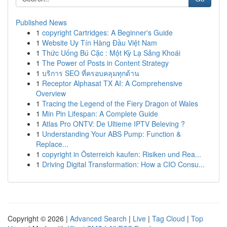
Published News
1
copyright Cartridges: A Beginner's Guide
1
Website Uy Tín Hàng Đầu Việt Nam
1
Thức Uống Bú Cặc : Một Kỳ Lạ Sảng Khoái
1
The Power of Posts in Content Strategy
1
บริการ SEO ที่ครอบคลุมทุกด้าน
1
Receptor Alphasat TX AI: A Comprehensive
Overview
1
Tracing the Legend of the Fiery Dragon of Wales
1
Min Pin Lifespan: A Complete Guide
1
Atlas Pro ONTV: De Ultieme IPTV Beleving ?
1
Understanding Your ABS Pump: Function &
Replace...
1
copyright in Österreich kaufen: Risiken und Rea...
1
Driving Digital Transformation: How a CIO Consu...
Copyright © 2026 |
Advanced Search
|
Live
|
Tag Cloud
|
Top