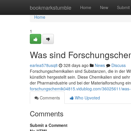
Home
bookmarkstumble
Home
New
Submit
Home
1
Was sind Forschungschem
earlea578usq8
328 days ago
News
Discuss
Forschungschemikalien sind Substanzen, die in der Wi
künstlich hergestellt sein. Diese Chemikalien sind seh
der Pharmaindustrie und bei der Materialforschung eing
forschungschemik04815.vidublog.com/36025611/was-s
Comments
Who Upvoted
Comments
Submit a Comment