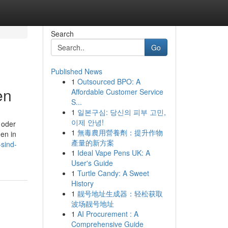
Search
Go
Published News
1
Outsourced BPO: A
en
Affordable Customer Service
S...
1
일본구심: 당신의 피부 고민,
이제 안녕!
 oder
1
無毒農用營養劑：提升作物
den in
產量的新方案
-sind-
1
Ideal Vape Pens UK: A
User's Guide
1
Turtle Candy: A Sweet
History
1
靓号地址生成器：轻松获取
波场靓号地址
1
AI Procurement : A
Comprehensive Guide