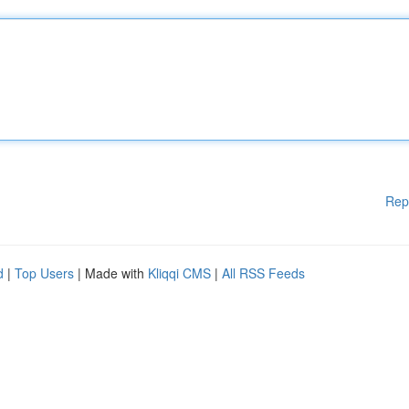
Rep
d
|
Top Users
| Made with
Kliqqi CMS
|
All RSS Feeds